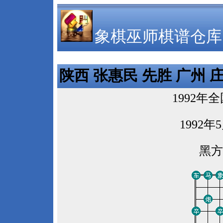
象棋巫师棋谱仓库
陕西 张惠民 先胜 广州 
1992
1992年
黑方