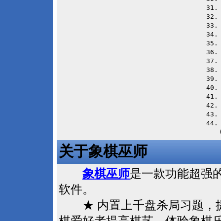
31
32
33
34
35
36
37
38
39
40
41
42
43
44.
　　
关于象棋巫师
象棋巫师
是一款功能超强
软件。
★ 内置上千盘杀局习题，提