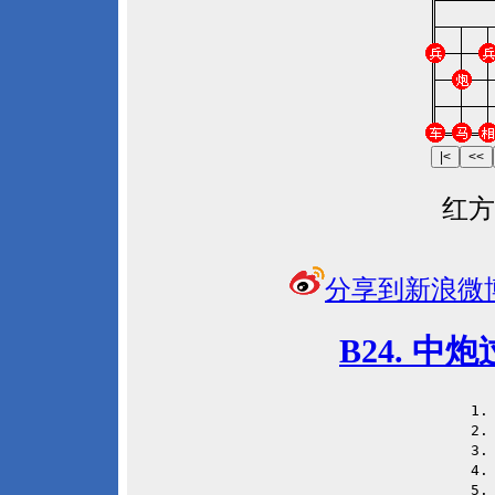
红方
分享到新浪微
B24. 
 1
 2
 3
 4
 5