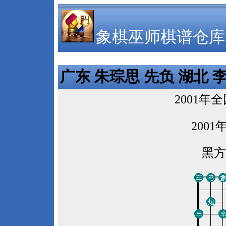
象棋巫师棋谱仓库
广东 朱琮思 先负 湖北 
2001
2001
黑方