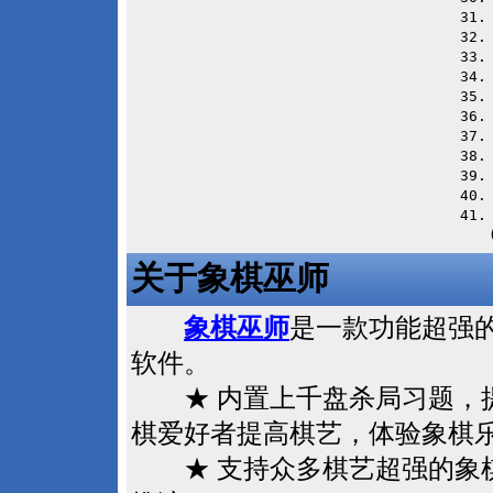
31
32
33
34
35
36
37
38
39
40
41
　　
关于象棋巫师
象棋巫师
是一款功能超强
软件。
★ 内置上千盘杀局习题，提
棋爱好者提高棋艺，体验象棋
★ 支持众多棋艺超强的象棋