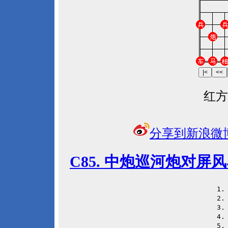
红方
分享到新浪微
C85. 中炮巡河炮对
 1
 2
 3
 4
 5