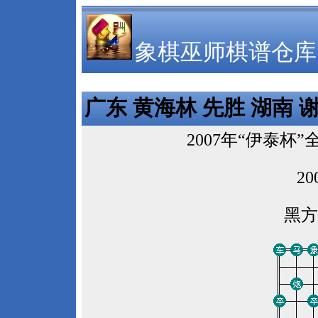
象棋巫师棋谱仓库
广东 黄海林 先胜 湖南 
2007年“伊泰
2
黑方