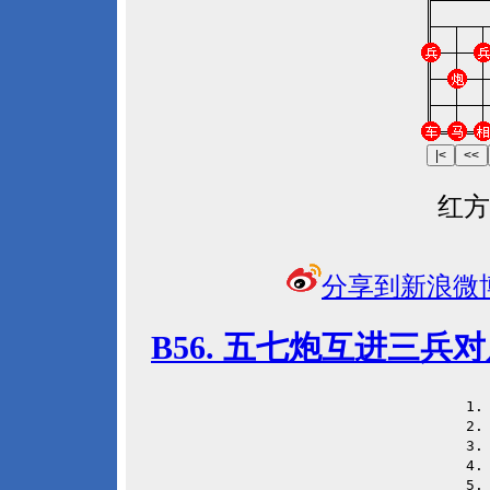
红方
分享到新浪微
B56. 五七炮互进三
 1
 2
 3
 4
 5