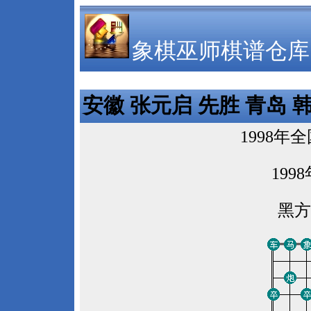
象棋巫师棋谱仓库
安徽 张元启 先胜 青岛 
1998
199
黑方