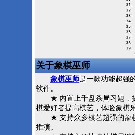
31
32
33
34
35
36
37
38
39.
　　
关于象棋巫师
象棋巫师
是一款功能超强
软件。
★ 内置上千盘杀局习题，提
棋爱好者提高棋艺，体验象棋
★ 支持众多棋艺超强的象棋
推演。