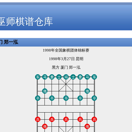
巫师棋谱仓库
门 郑一泓
1998年全国象棋团体锦标赛
1998年3月27日 昆明
黑方 厦门 郑一泓