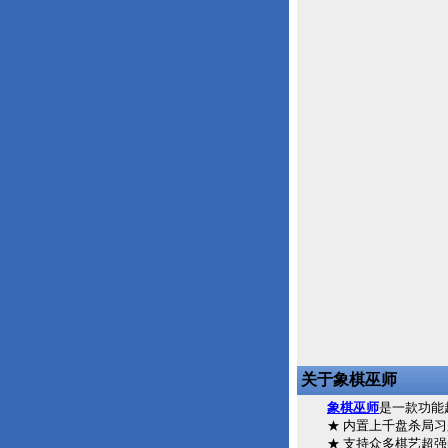
关于象棋巫师
象棋巫师
是一款功能
★ 内置上千盘杀局习题
★ 支持众多棋艺超强