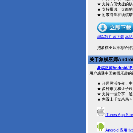
★ 支持方便快捷的棋局
★ 支持棋谱、盘面的
★ 附带海量在线棋谱
华军软件园下载
本站
把象棋巫师推荐给好
关于象棋巫师
Androi
象棋巫师
Android/iP
用户感受中国象棋乐趣的
★ 开局灵活多变，中
★ 多种难度和让子设
★ 支持一键分享，通
★ 内置上千盘杀局习
iTunes App Sto
Android
应用市