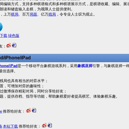
编辑方式，支持多种棋谱格式和多种棋谱展示方式，是棋谱收藏、编辑、展
朗读和键盘输入走棋，为视障人士提供便利。
，上万
棋局
、百万
局面
、亿万
残局
，令专业人士叹为观止。
下载
绿色版
友：
d/iPhone/iPad
hone/iPad
是一个移动平台象棋游戏系列，采用
象棋巫师
引擎，与象棋巫师一
最佳选择。
残局也具有相当的对弈水平；
置，可增加对弈的趣味性；
过微博保存精彩对局，同时分享给好友；
题，提供存档、指导等功能，帮助象棋爱好者提高棋艺、体验象棋乐趣。
re
推荐给好友：
场
本站下载
推荐给好友：