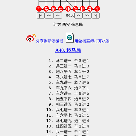
0
/165
红方 西安 张惠民
分享到新浪微博
用象棋巫师打开棋谱
A40. 起马局
 1. 马二进三 卒３进１

 2. 兵三进一 马２进３

 3. 炮八平五 车１平２

 4. 马八进七 马８进７

 5. 车九进一 象７进５

 6. 车九平六 炮２平１

 7. 车六进三 士６进５

 8. 炮五平四 炮８进２

 9. 相三进五 马３进２

10. 兵七进一 卒３进１

11. 车六平七 马２进１

12. 马七进九 炮１进４

13. 仕四进五 车２进４

14. 兵一进一 卒１进１
