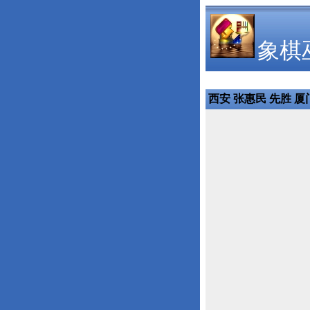
象棋
西安 张惠民 先胜 厦