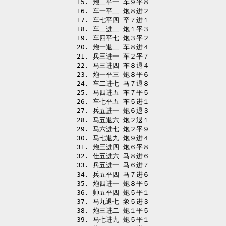
15. 炮二平一 车９平８

16. 车一平二 炮８进２

17. 车七平四 卒７进１

18. 车二进二 炮１平３

19. 车四平七 炮３平２

20. 炮一退二 车８进４

21. 兵三进一 车２平７

22. 马三进四 车８退４

23. 炮一平三 炮８平６

24. 车二进七 马７退８

25. 马四进五 车７平５

26. 车七平五 车５进１

27. 兵五进一 炮６退３

28. 马五退六 炮２退１

29. 马六进七 炮２平９

30. 马七退九 炮９进４

31. 炮三进四 炮６平８

32. 仕五进六 马８进６

33. 兵五进一 马６进７

34. 兵五平四 马７进６

35. 炮四进一 炮８平５

36. 帅五平四 炮５平１

37. 马九退七 象５进３

38. 炮三进二 炮１平５

39. 马七进九 炮５平１
