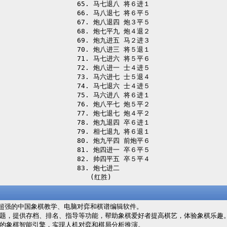
65. 马七退八 将６进１

66. 马八退七 将６平５

67. 炮八退四 炮３平５

68. 炮七平九 炮４退２

69. 炮九进五 马２进３

70. 炮八进三 将５退１

71. 马七进六 将５平６

72. 炮八进一 士４进５

73. 马六进七 士５退４

74. 马七退六 士４进５

75. 马六进八 将６进１

76. 炮八平七 炮５平２

77. 炮七退七 炮４平２

78. 炮九退四 卒６进１

79. 相七退九 将６退１

80. 炮九平四 前炮平６

81. 炮四进一 卒６平５

82. 帅四平五 卒５平４

83. 炮七进二 

　　(红胜)
超强的中国象棋教学、电脑对弈和棋谱编辑软件。
，提供存档、排名、指导等功能，帮助象棋爱好者提高棋艺，体验象棋乐趣
的象棋智能引擎，实现人机对弈和棋局分析推演。