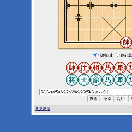
轮到红走
轮到黑
意见反馈