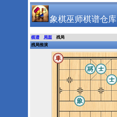
象棋巫师棋谱仓库
棋谱
局面
残局
残局推演