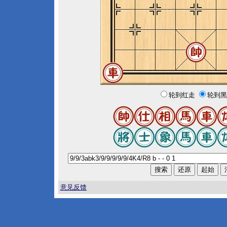
轮到红走
轮到黑
意见反馈