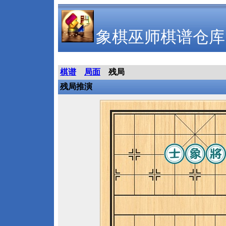
象棋巫师棋谱仓库
棋谱
局面
残局
残局推演