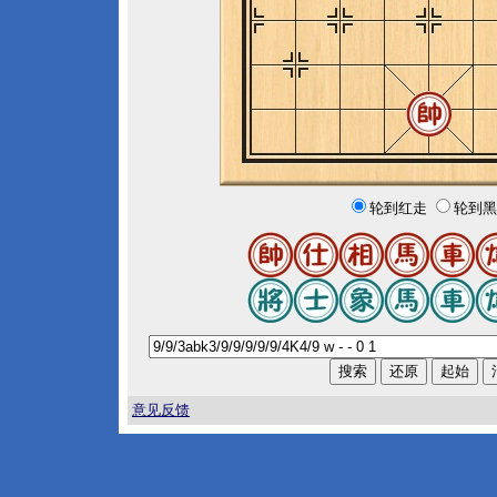
轮到红走
轮到黑
意见反馈