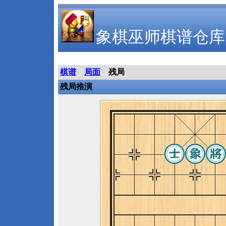
象棋巫师棋谱仓库
棋谱
局面
残局
残局推演