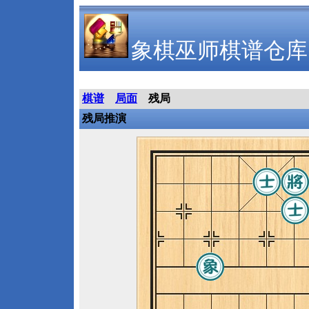
象棋巫师棋谱仓库
棋谱
局面
残局
残局推演