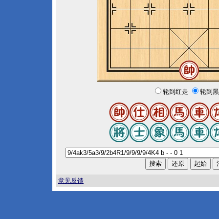
轮到红走
轮到黑
意见反馈