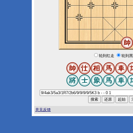
轮到红走
轮到黑
意见反馈