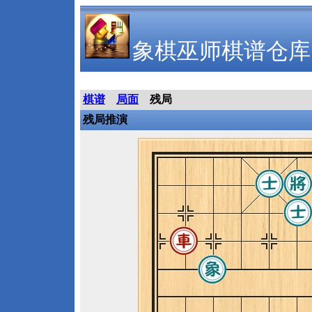
象棋巫师棋谱仓库
棋谱
局面
残局
残局推演