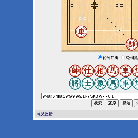
轮到红走
轮到黑
意见反馈