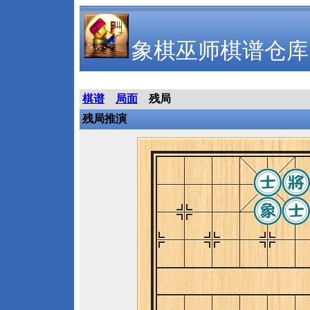
象棋巫师棋谱仓库
棋谱
局面
残局
残局推演