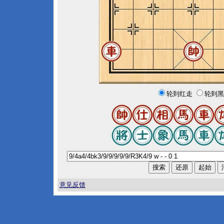
轮到红走
轮到黑
意见反馈