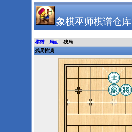
象棋巫师棋谱仓库
棋谱
局面
残局
残局推演