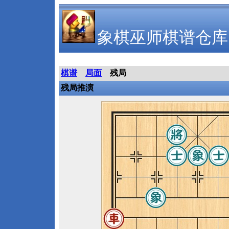
象棋巫师棋谱仓库
棋谱
局面
残局
残局推演