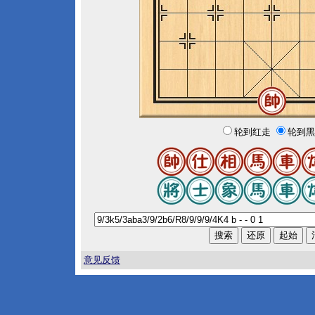
轮到红走
轮到黑
意见反馈