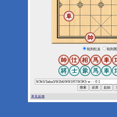
轮到红走
轮到黑
意见反馈