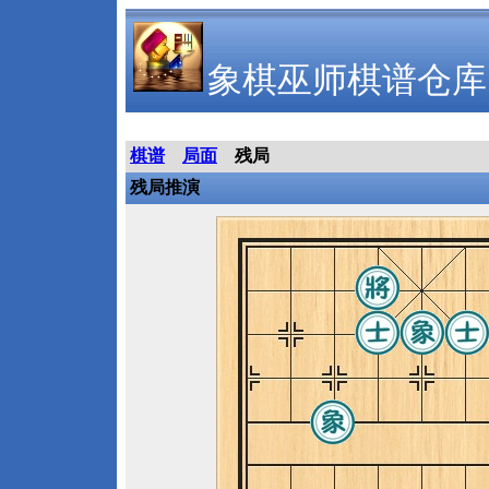
象棋巫师棋谱仓库
棋谱
局面
残局
残局推演