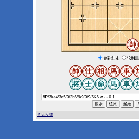
轮到红走
轮到黑
意见反馈