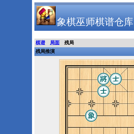
象棋巫师棋谱仓库
棋谱
局面
残局
残局推演