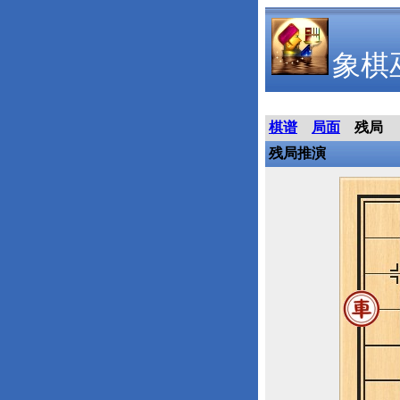
象棋
棋谱
局面
残局
残局推演