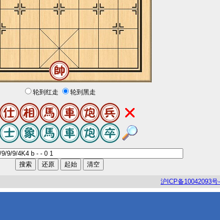
轮到红走
轮到黑走
沪
ICP
备
10042093
号