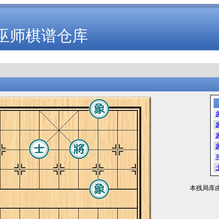
巫师棋谱仓库
本残局库