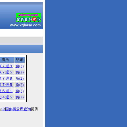
www.xqbase.com
着法
结果
象７退９
负(2)
象７退５
负(2)
象７进９
负(2)
象７进５
负(2)
将６退１
负(2)
士４退５
负(2)
由
中国象棋云库查询
提供