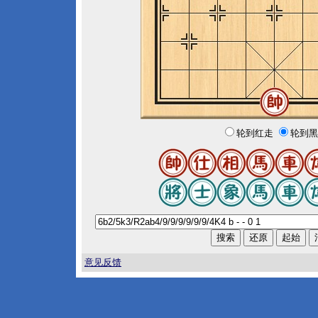
轮到红走
轮到黑
意见反馈