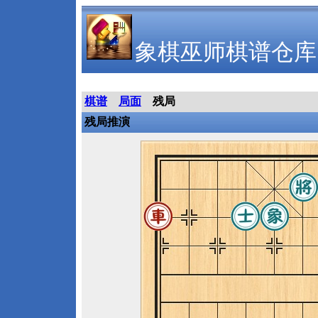
象棋巫师棋谱仓库
棋谱
局面
残局
残局推演