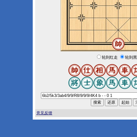
轮到红走
轮到黑
意见反馈