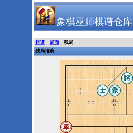
象棋巫师棋谱仓库
棋谱
局面
残局
残局推演