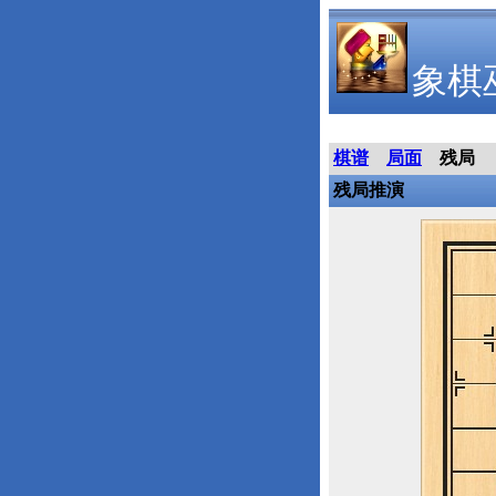
象棋
棋谱
局面
残局
残局推演