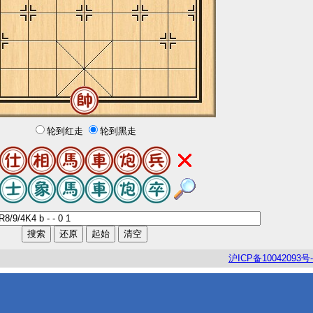
轮到红走
轮到黑走
沪
ICP
备
10042093
号