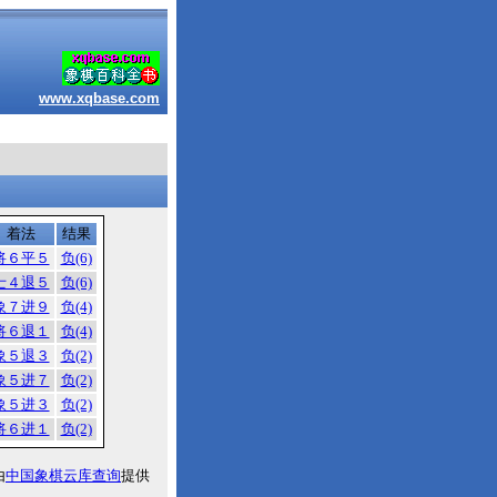
www.xqbase.com
着法
结果
将６平５
负(6)
士４退５
负(6)
象７进９
负(4)
将６退１
负(4)
象５退３
负(2)
象５进７
负(2)
象５进３
负(2)
将６进１
负(2)
由
中国象棋云库查询
提供