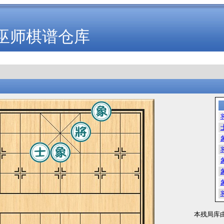
巫师棋谱仓库
本残局库