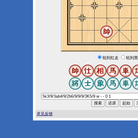
轮到红走
轮到黑
意见反馈