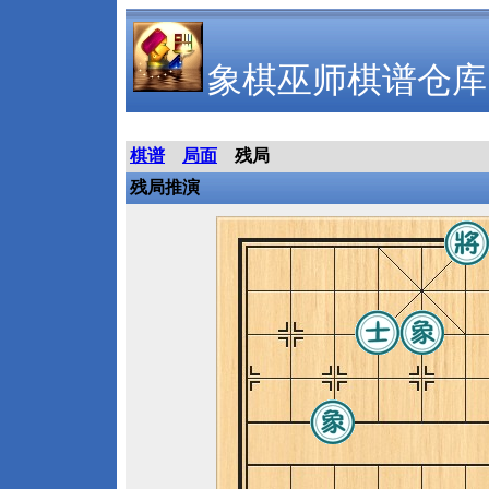
象棋巫师棋谱仓库
棋谱
局面
残局
残局推演