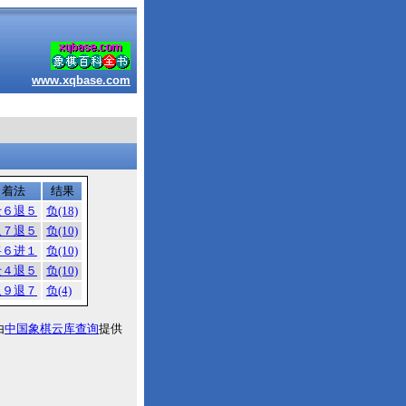
www.xqbase.com
着法
结果
士６退５
负(18)
象７退５
负(10)
将６进１
负(10)
士４退５
负(10)
象９退７
负(4)
由
中国象棋云库查询
提供