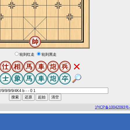
轮到红走
轮到黑走
沪
ICP
备
10042093
号