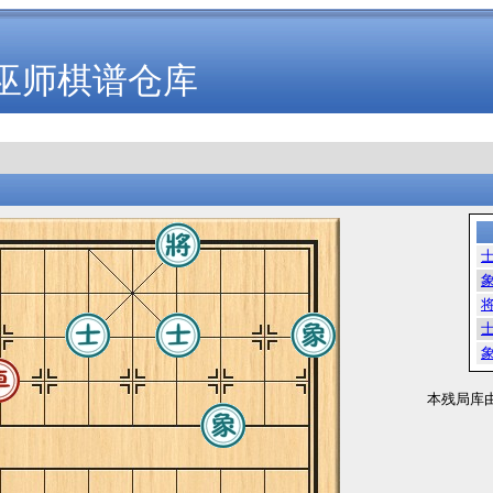
巫师棋谱仓库
本残局库