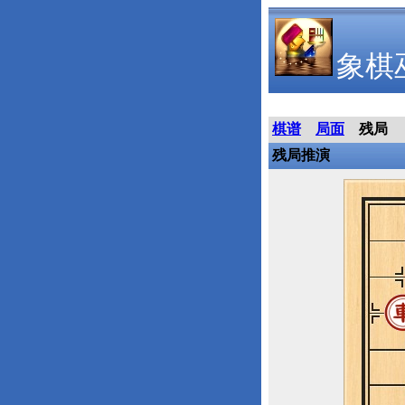
象棋
棋谱
局面
残局
残局推演