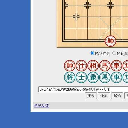
轮到红走
轮到黑
意见反馈