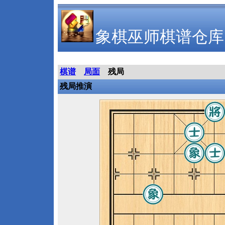
象棋巫师棋谱仓库
棋谱
局面
残局
残局推演