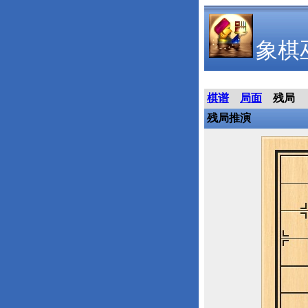
象棋
棋谱
局面
残局
残局推演