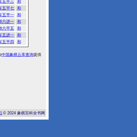
车五平三
和
车五平七
和
车五平一
和
帅六进一
和
帅六平五
和
车五进一
和
车五平四
和
由
中国象棋云库查询
提供
-1
© 2024
象棋百科全书网