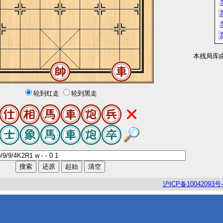
本残局库
轮到红走
轮到黑走
沪
ICP
备
10042093
号