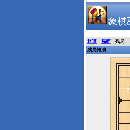
象棋
棋谱
局面
残局
残局推演