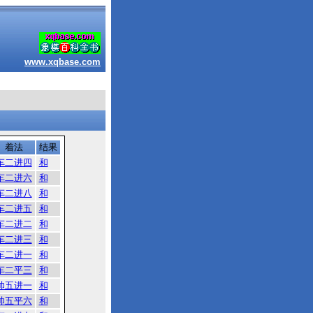
www.xqbase.com
着法
结果
车二进四
和
车二进六
和
车二进八
和
车二进五
和
车二进二
和
车二进三
和
车二进一
和
车二平三
和
帅五进一
和
帅五平六
和