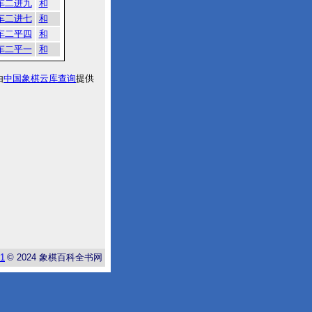
车二进九
和
车二进七
和
车二平四
和
车二平一
和
由
中国象棋云库查询
提供
-1
© 2024
象棋百科全书网