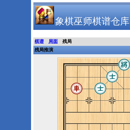
象棋巫师棋谱仓库
棋谱
局面
残局
残局推演