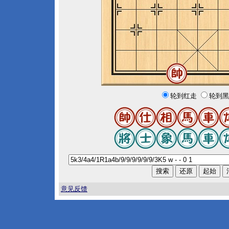
轮到红走
轮到黑
意见反馈