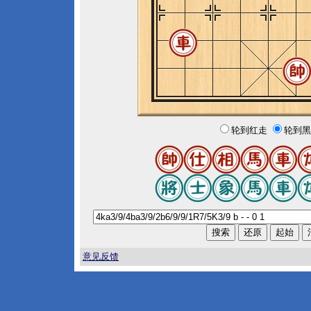
轮到红走
轮到黑
意见反馈