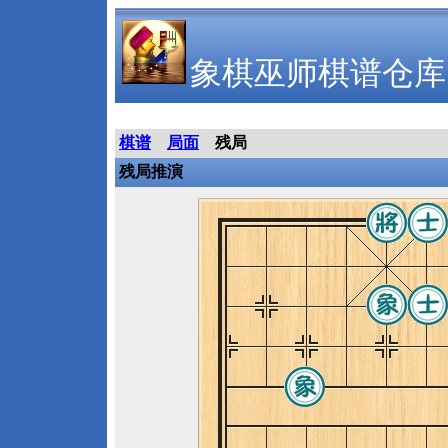
象棋巫师棋谱仓库
棋谱
局面
残局
残局推演