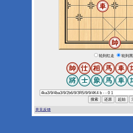
轮到红走
轮到黑
意见反馈