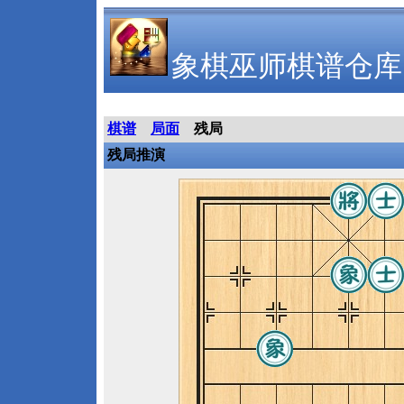
象棋巫师棋谱仓库
棋谱
局面
残局
残局推演