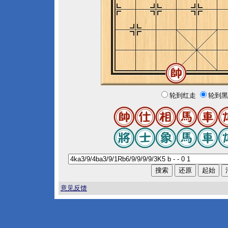
轮到红走
轮到黑
意见反馈