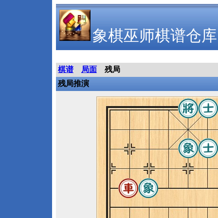
象棋巫师棋谱仓库
棋谱
局面
残局
残局推演