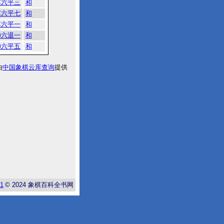
车六平三
和
车六平七
和
车六平一
和
帅六退一
和
帅六平五
和
由
中国象棋云库查询
提供
-1
© 2024
象棋百科全书网