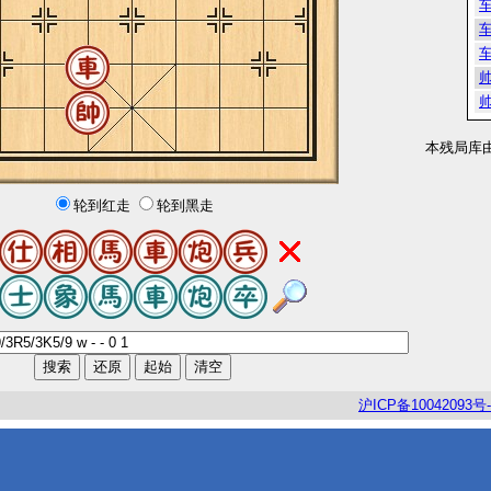
本残局库
轮到红走
轮到黑走
沪
ICP
备
10042093
号