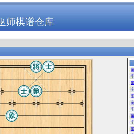
巫师棋谱仓库