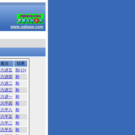
www.xqbase.com
着法
结果
车六进五
胜(15)
车六进四
和
车六进二
和
车六进三
和
车六进一
和
车六平四
和
车六平八
和
车六平五
和
车六平二
和
车六平九
和