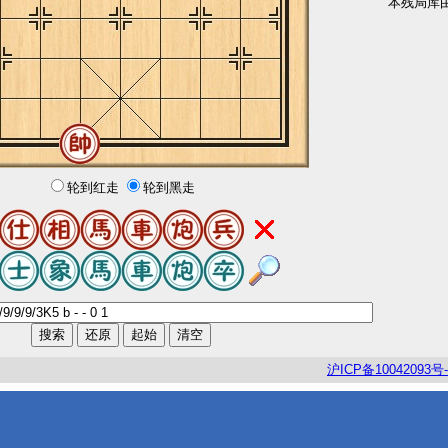
本残局库
轮到红走
轮到黑走
沪
ICP
备
10042093
号