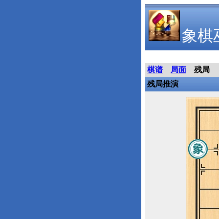
象棋
棋谱
局面
残局
残局推演