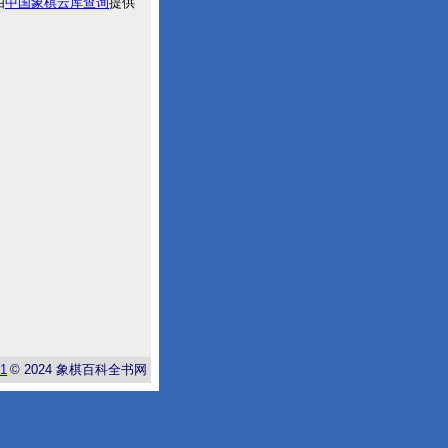
由
中国象棋云库查询
提供
-1
© 2024
象棋百科全书网