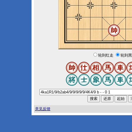
轮到红走
轮到黑
意见反馈