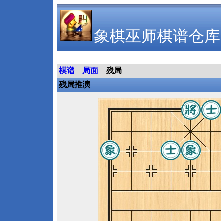
象棋巫师棋谱仓库
棋谱
局面
残局
残局推演