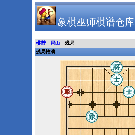
象棋巫师棋谱仓库
棋谱
局面
残局
残局推演