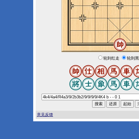
轮到红走
轮到黑
意见反馈