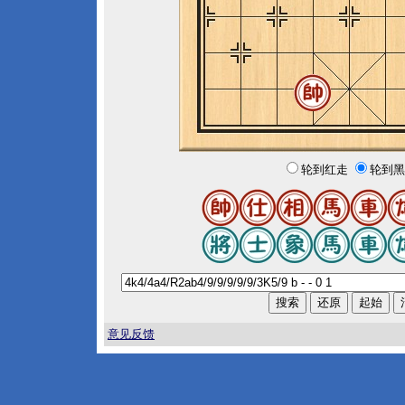
轮到红走
轮到黑
意见反馈