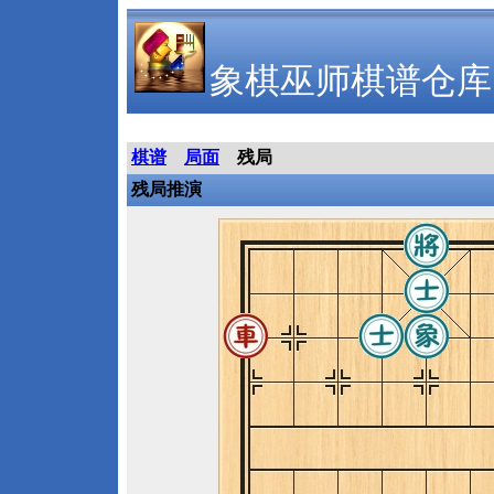
象棋巫师棋谱仓库
棋谱
局面
残局
残局推演