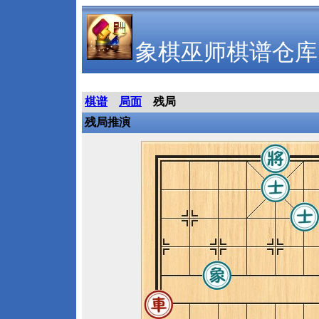
象棋巫师棋谱仓库
棋谱
局面
残局
残局推演