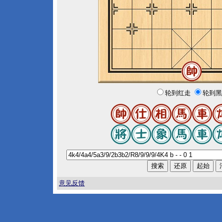
轮到红走
轮到黑
意见反馈