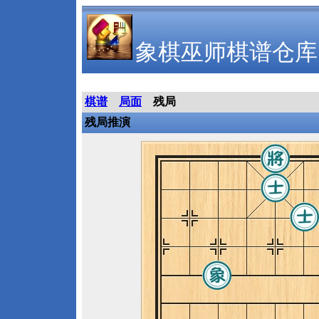
象棋巫师棋谱仓库
棋谱
局面
残局
残局推演