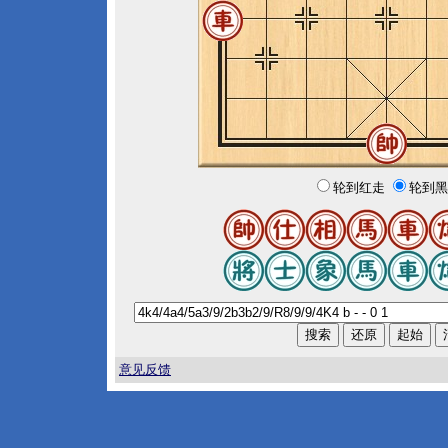
轮到红走
轮到黑
意见反馈