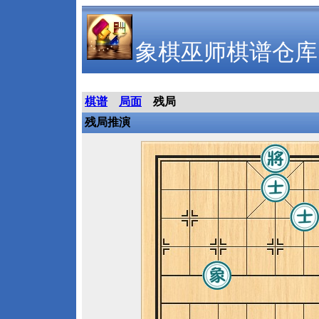
象棋巫师棋谱仓库
棋谱
局面
残局
残局推演