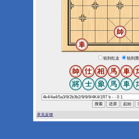
轮到红走
轮到黑
意见反馈