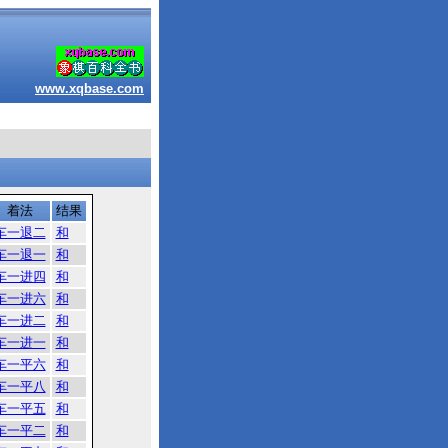
www.xqbase.com
着法
结果
车一退二
和
车一退一
和
车一进四
和
车一进六
和
车一进二
和
车一进一
和
车一平六
和
车一平八
和
车一平五
和
车一平二
和