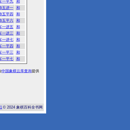
车一平九
和
帅五进一
和
帅五平四
和
帅五平六
和
车一进五
和
车一进三
和
车一进七
和
车一平四
和
车一平三
和
车一平七
和
由
中国象棋云库查询
提供
-1
© 2024
象棋百科全书网