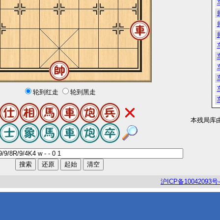
轮到红走
轮到黑走
本残局库
沪
ICP
备
10042093
号