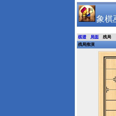
象棋
棋谱
局面
残局
残局推演