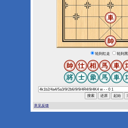
轮到红走
轮到黑
意见反馈