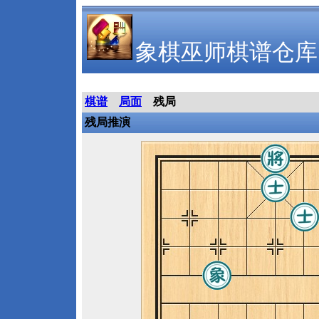
象棋巫师棋谱仓库
棋谱
局面
残局
残局推演