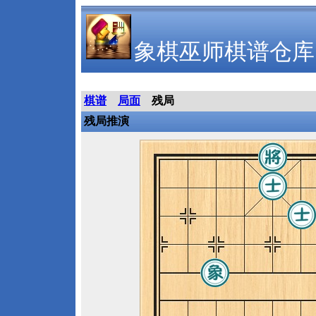
象棋巫师棋谱仓库
棋谱
局面
残局
残局推演