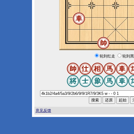
轮到红走
轮到黑
意见反馈