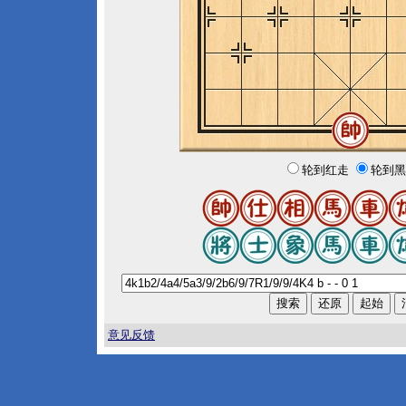
轮到红走
轮到黑
意见反馈