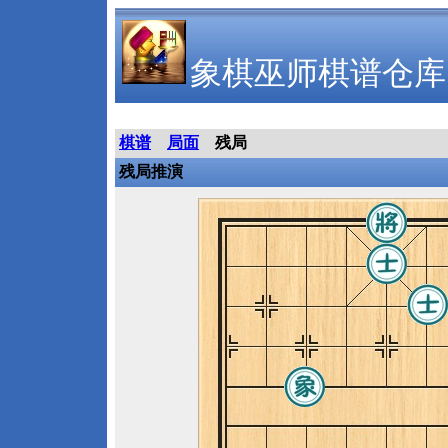
象棋巫师棋谱仓库
棋谱
局面
残局
残局推演