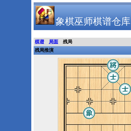
象棋巫师棋谱仓库
棋谱
局面
残局
残局推演