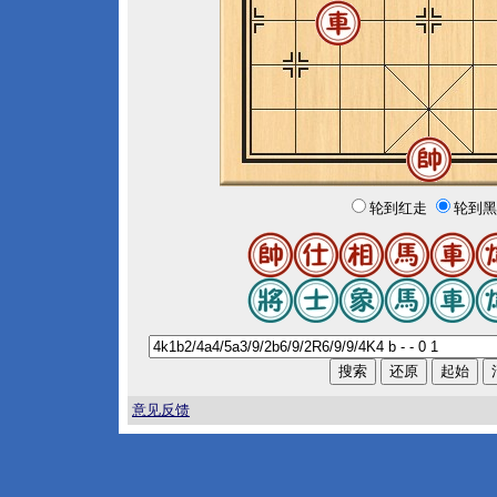
轮到红走
轮到黑
意见反馈