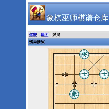
象棋巫师棋谱仓库
棋谱
局面
残局
残局推演