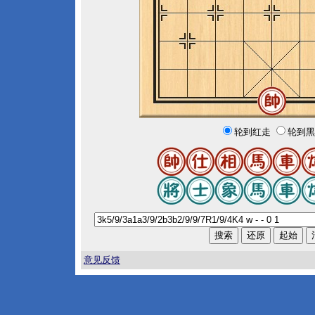
轮到红走
轮到黑
意见反馈