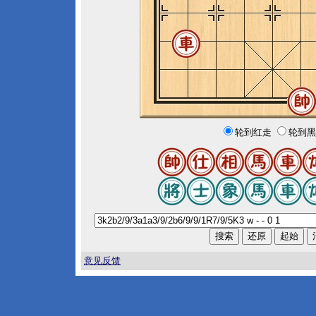
轮到红走
轮到黑
意见反馈