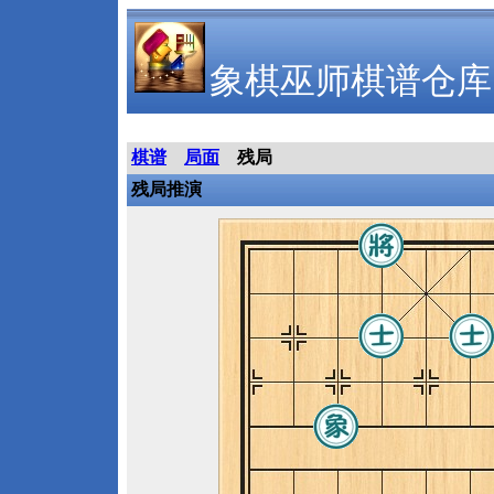
象棋巫师棋谱仓库
棋谱
局面
残局
残局推演