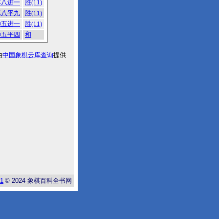
车八进一
胜(11)
车八平九
胜(11)
帅五进一
胜(11)
帅五平四
和
由
中国象棋云库查询
提供
-1
© 2024
象棋百科全书网