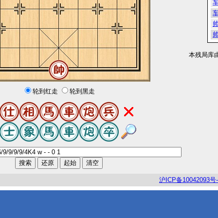
本残局库
轮到红走
轮到黑走
沪
ICP
备
10042093
号