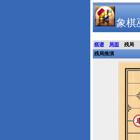
象棋
棋谱
局面
残局
残局推演