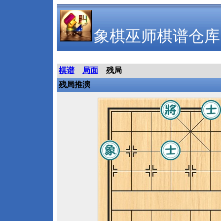
象棋巫师棋谱仓库
棋谱
局面
残局
残局推演