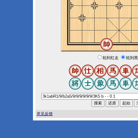
轮到红走
轮到黑
意见反馈