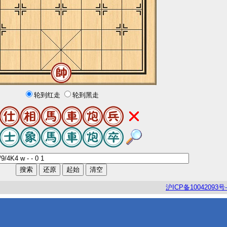
轮到红走
轮到黑走
沪
ICP
备
10042093
号