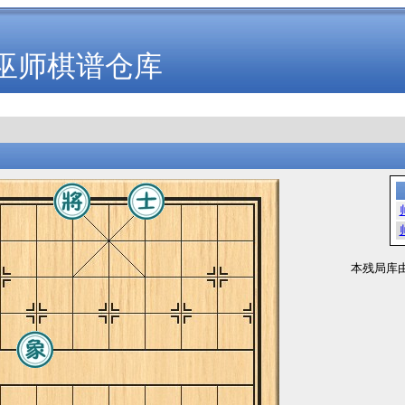
巫师棋谱仓库
本残局库