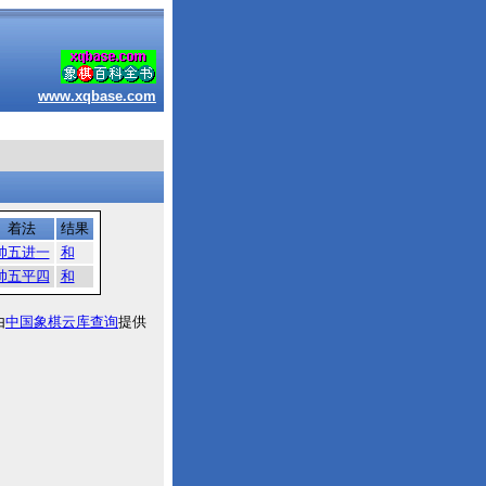
www.xqbase.com
着法
结果
帅五进一
和
帅五平四
和
由
中国象棋云库查询
提供