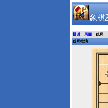
象棋
棋谱
局面
残局
残局推演