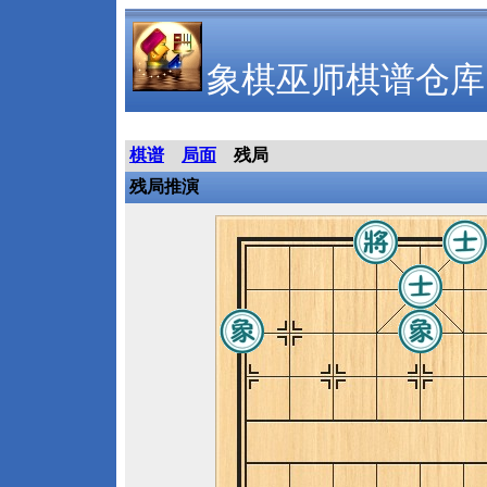
象棋巫师棋谱仓库
棋谱
局面
残局
残局推演