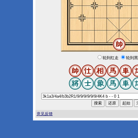
轮到红走
轮到黑
意见反馈