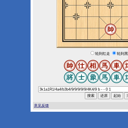
轮到红走
轮到黑
意见反馈