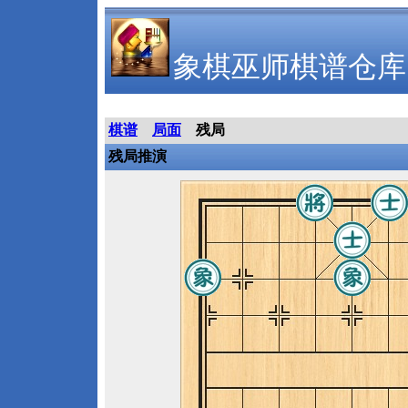
象棋巫师棋谱仓库
棋谱
局面
残局
残局推演