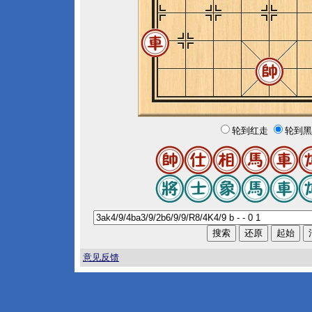
轮到红走
轮到黑
意见反馈