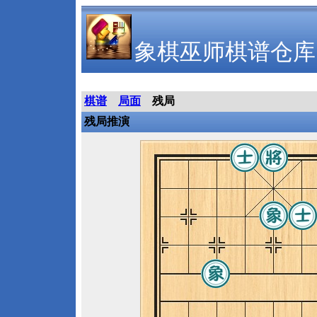
象棋巫师棋谱仓库
棋谱
局面
残局
残局推演