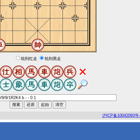
轮到红走
轮到黑走
沪
ICP
备
10042093
号