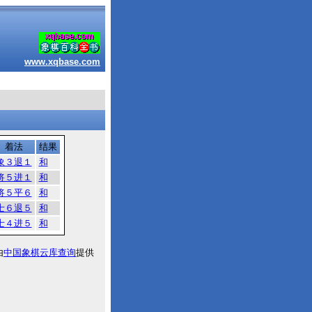
www.xqbase.com
着法
结果
象３退１
和
将５进１
和
将５平６
和
士６退５
和
士４进５
和
由
中国象棋云库查询
提供