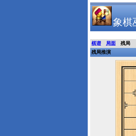
象棋
棋谱
局面
残局
残局推演