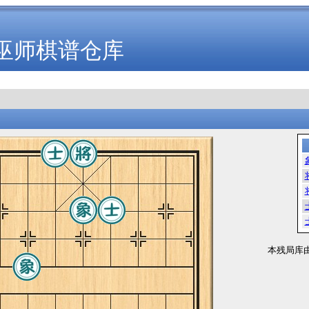
巫师棋谱仓库
本残局库